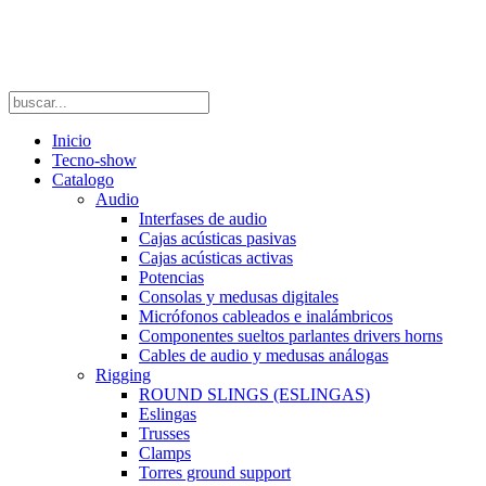
Inicio
Tecno-show
Catalogo
Audio
Interfases de audio
Cajas acústicas pasivas
Cajas acústicas activas
Potencias
Consolas y medusas digitales
Micrófonos cableados e inalámbricos
Componentes sueltos parlantes drivers horns
Cables de audio y medusas análogas
Rigging
ROUND SLINGS (ESLINGAS)
Eslingas
Trusses
Clamps
Torres ground support