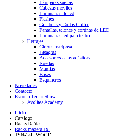
Lámparas sueltas
Cabezas móviles
Luminarias de led
Flashes
Gelatinas y Cintas Gaffer
Pantallas, telones y cortinas de LED
Luminarias led para teatro
Herrajes
Cierres mariposa
Bisagras
Accesorios cajas acústicas
Ruedas
Manijas
Bases
Esquineros
Novedades
Contacto
Escuela Tecno Show
Avolites Academy
Inicio
Catalogo
Racks Baúles
Racks madera 19''
TSN-14U WOOD