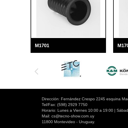
M1701
M17
Dirección: Fernández Crespo 2245 esquina Ma
Tel/Fax: (598) 2929 7750
Horario: Lunes a Viernes 10:00 a 19:00 | Sába
Mail:
cs@tecno-show.com.uy
11800 Montevideo - Uruguay.