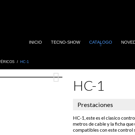
INICIO
TECNO-SHOW
CATALOGO
NOVE
FÉRICOS
HC-1
HC-1
Prestaciones
HC-1, este es el clasico contr
metros de cable y la ficha que
compatibles con este control