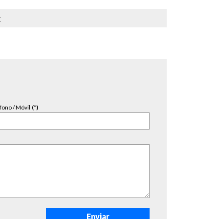
:
fono / Móvil
(*)